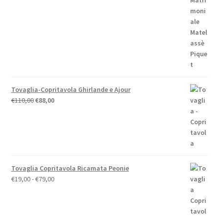
era:
è:
€59,00.
€52,00.
Tovaglia-Copritavola Ghirlande e Ajour
Il
Il
€
110,00
€
88,00
prezzo
prezzo
originale
attuale
era:
è:
€110,00.
€88,00.
Tovaglia Copritavola Ricamata Peonie
Fascia
€
19,00
-
€
79,00
di
prezzo:
da