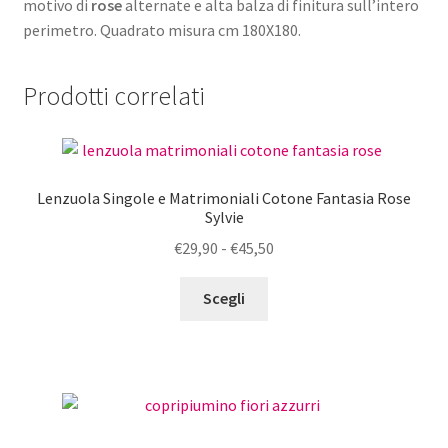
motivo di
rose
alternate e alta balza di finitura sull’intero
perimetro. Quadrato misura cm 180X180.
Prodotti correlati
Lenzuola Singole e Matrimoniali Cotone Fantasia Rose
Sylvie
Fascia
€
29,90
-
€
45,50
di
Questo
prezzo:
Scegli
prodotto
da
ha
€29,90
più
a
varianti.
€45,50
Le
opzioni