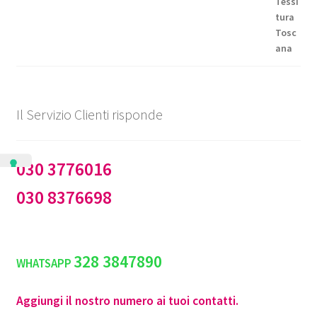
a
€144,50
Il Servizio Clienti risponde
030 3776016
030 8376698
328 3847890
WHATSAPP
Aggiungi il nostro numero ai tuoi contatti.