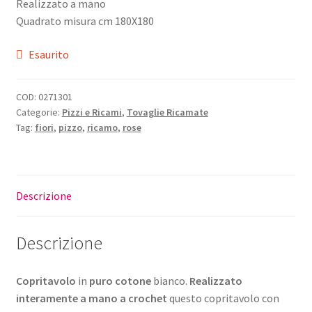
Realizzato a mano
era:
è:
Quadrato misura cm 180X180
€65,00.
€52,00.
Esaurito
COD:
0271301
Categorie:
Pizzi e Ricami
,
Tovaglie Ricamate
Tag:
fiori
,
pizzo
,
ricamo
,
rose
Descrizione
Descrizione
Copritavolo
in
puro cotone
bianco.
Realizzato
interamente a mano a crochet
questo copritavolo con