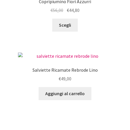
Copripiumino Fiori Azzurri
possono
Il
Il
€
56,00
€
44,80
essere
prezzo
prezzo
scelte
Questo
originale
attuale
Scegli
nella
prodotto
era:
è:
pagina
ha
€56,00.
€44,80.
del
più
prodotto
varianti.
Le
opzioni
Salviette Ricamate Rebrode Lino
possono
€
49,00
essere
scelte
Aggiungi al carrello
nella
pagina
del
prodotto