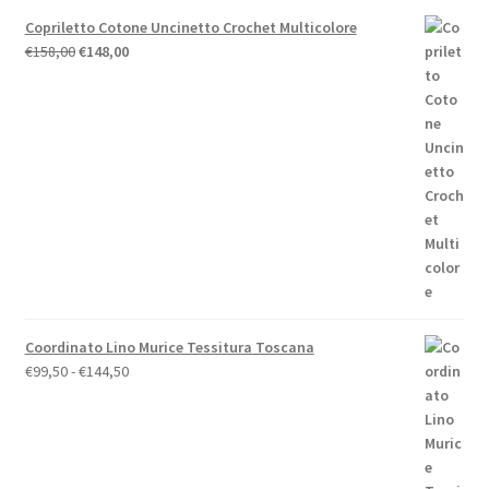
Copriletto Cotone Uncinetto Crochet Multicolore
Il
Il
€
158,00
€
148,00
prezzo
prezzo
originale
attuale
era:
è:
€158,00.
€148,00.
Coordinato Lino Murice Tessitura Toscana
Fascia
€
99,50
-
€
144,50
di
prezzo:
da
€99,50