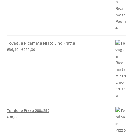
€19,00
a
€79,00
Tovaglia Ricamata Misto Lino Frutta
Fascia
€
86,80
-
€
238,00
di
prezzo:
da
€86,80
a
€238,00
Tendone Pizzo 200x290
€
38,00