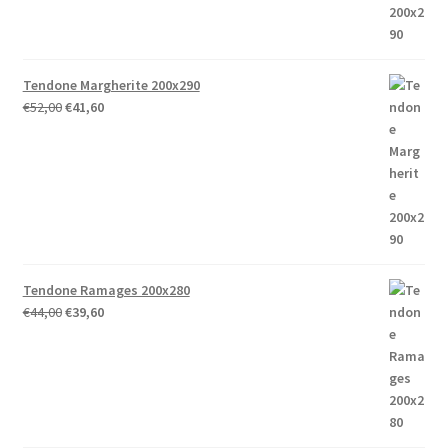
Tendone Margherite 200x290
Il
Il
€
52,00
€
41,60
prezzo
prezzo
originale
attuale
era:
è:
€52,00.
€41,60.
Tendone Ramages 200x280
Il
Il
€
44,00
€
39,60
prezzo
prezzo
originale
attuale
era:
è:
€44,00.
€39,60.