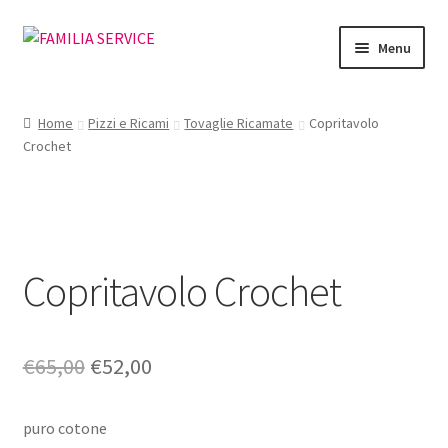
Vai
Vai
Menu
alla
al
navigazione
contenuto
Home
Home
Pizzi e Ricami
Tovaglie Ricamate
Copritavolo
Crochet
Vetrina Articoli
Cataloghi
Richiesta Cataloghi
Copritavolo Crochet
Dove
Condizioni
Il
Il
€
65,00
€
52,00
prezzo
prezzo
Accedi
puro cotone
originale
attuale