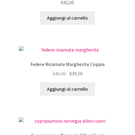
€
42,00
Aggiungi al carrello
Federe Ricamate Margherite Coppia
Il
Il
€
45,00
€
39,50
prezzo
prezzo
originale
attuale
Aggiungi al carrello
era:
è:
€45,00.
€39,50.