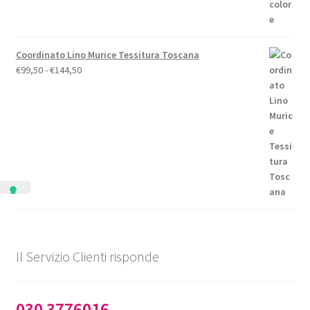
Coordinato Lino Murice Tessitura Toscana
Fascia
€
99,50
-
€
144,50
di
prezzo:
da
€99,50
a
€144,50
Il Servizio Clienti risponde
030 3776016