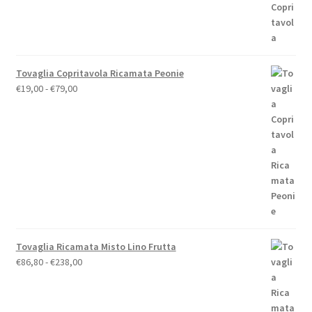
originale
attuale
era:
è:
€110,00.
€88,00.
Tovaglia Copritavola Ricamata Peonie
Fascia
€
19,00
-
€
79,00
di
prezzo:
da
€19,00
a
€79,00
Tovaglia Ricamata Misto Lino Frutta
Fascia
€
86,80
-
€
238,00
di
prezzo:
da