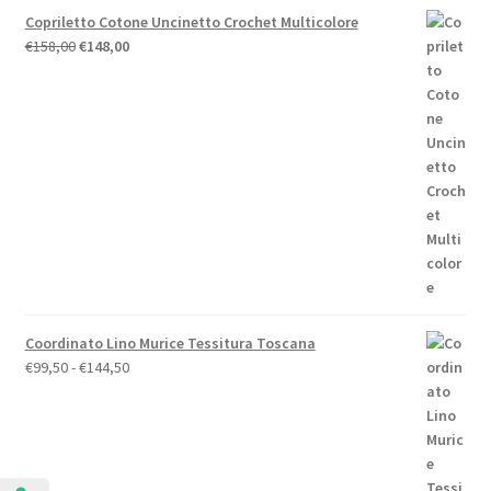
Copriletto Cotone Uncinetto Crochet Multicolore
Il
Il
€
158,00
€
148,00
prezzo
prezzo
originale
attuale
era:
è:
€158,00.
€148,00.
Coordinato Lino Murice Tessitura Toscana
Fascia
€
99,50
-
€
144,50
di
prezzo:
da
€99,50
a