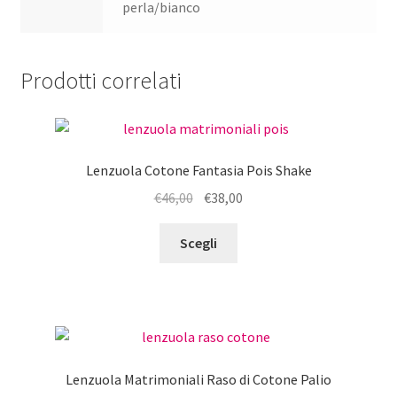
perla/bianco
Prodotti correlati
Lenzuola Cotone Fantasia Pois Shake
Il
Il
€
46,00
€
38,00
prezzo
prezzo
Questo
originale
attuale
Scegli
prodotto
era:
è:
ha
€46,00.
€38,00.
più
varianti.
Le
opzioni
Lenzuola Matrimoniali Raso di Cotone Palio
possono