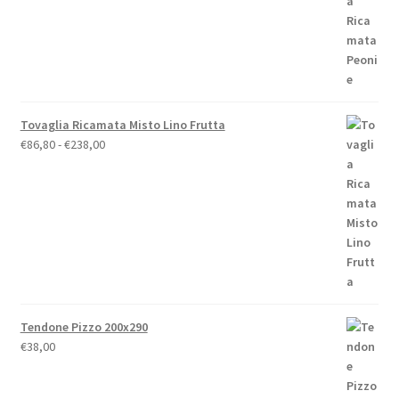
a
€79,00
Tovaglia Ricamata Misto Lino Frutta
Fascia
€
86,80
-
€
238,00
di
prezzo:
da
€86,80
a
€238,00
Tendone Pizzo 200x290
€
38,00