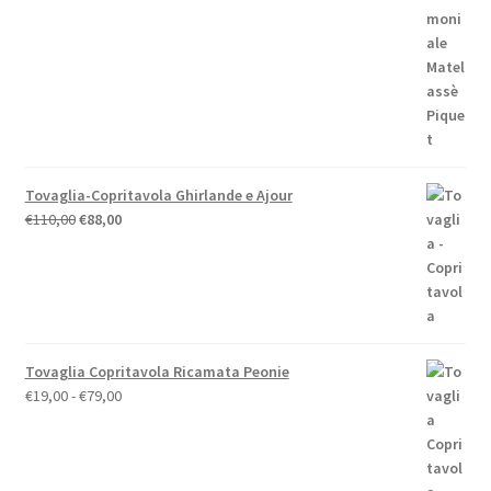
era:
è:
€59,00.
€52,00.
Tovaglia-Copritavola Ghirlande e Ajour
Il
Il
€
110,00
€
88,00
prezzo
prezzo
originale
attuale
era:
è:
€110,00.
€88,00.
Tovaglia Copritavola Ricamata Peonie
Fascia
€
19,00
-
€
79,00
di
prezzo:
da
€19,00