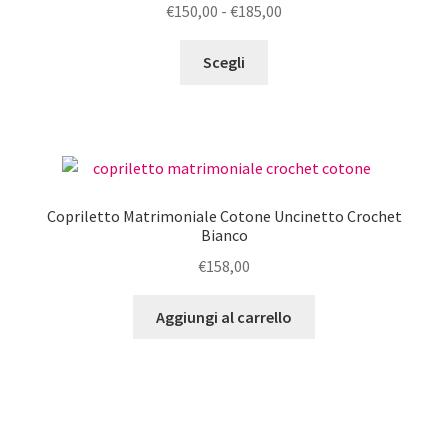
Fascia
€
150,00
-
€
185,00
essere
di
scelte
Questo
prezzo:
Scegli
nella
prodotto
da
pagina
ha
€150,00
del
più
a
prodotto
varianti.
€185,00
Le
opzioni
Copriletto Matrimoniale Cotone Uncinetto Crochet
possono
Bianco
essere
€
158,00
scelte
nella
Aggiungi al carrello
pagina
del
prodotto