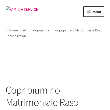
Vai
Vai
Menu
alla
al
navigazione
contenuto
Home
Home
Letto
Copripiumini
Copripiumino Matrimoniale Raso
Cotone Byron
Vetrina Articoli
Cataloghi
Richiesta Cataloghi
Dove
Copripiumino
Condizioni
Matrimoniale Raso
Accedi