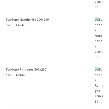
Tendone Margherite 200x290
Il
Il
€
52,00
€
41,60
prezzo
prezzo
originale
attuale
era:
è:
€52,00.
€41,60.
Tendone Ramages 200x280
Il
Il
€
44,00
€
39,60
prezzo
prezzo
originale
attuale
era:
è:
€44,00.
€39,60.