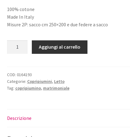
prezzo
prezzo
100% cotone
originale
attuale
Made In Italy
era:
è:
Misure 2P: sacco cm 250×200 e due federe a sacco
€144,00.
€129,60.
Copripiumino
Aggiungi al carrello
Matrimoniale
Cerchietti
quantità
COD:
0164193
Categorie:
Copripiumini
,
Letto
Tag:
copripiumino
,
matrimoniale
Descrizione