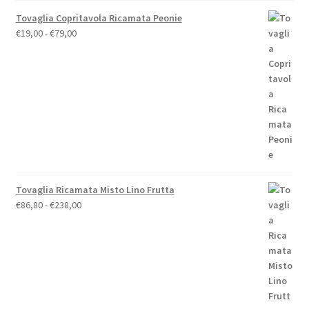
Tovaglia Copritavola Ricamata Peonie
Fascia
€
19,00
-
€
79,00
di
prezzo:
da
€19,00
a
€79,00
Tovaglia Ricamata Misto Lino Frutta
Fascia
€
86,80
-
€
238,00
di
prezzo:
da
€86,80
a
€238,00