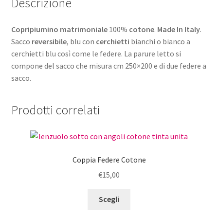
Descrizione
Copripiumino matrimoniale
100%
cotone
.
Made In Italy
.
Sacco
reversibile
, blu con
cerchietti
bianchi o bianco a
cerchietti blu così come le federe. La parure letto si
compone del sacco che misura cm 250×200 e di due federe a
sacco.
Prodotti correlati
Coppia Federe Cotone
€
15,00
Questo
Scegli
prodotto