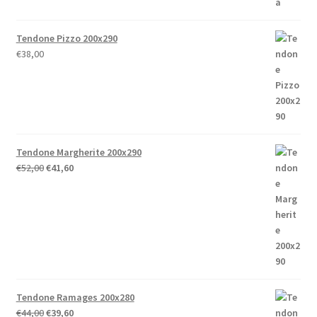
Tendone Pizzo 200x290
€
38,00
Tendone Margherite 200x290
Il
Il
€
52,00
€
41,60
prezzo
prezzo
originale
attuale
era:
è:
€52,00.
€41,60.
Tendone Ramages 200x280
Il
Il
€
44,00
€
39,60