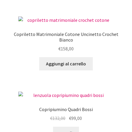
ha
più
varianti.
Le
opzioni
Copriletto Matrimoniale Cotone Uncinetto Crochet
possono
Bianco
essere
€
158,00
scelte
nella
Aggiungi al carrello
pagina
del
prodotto
Copripiumino Quadri Bossi
Il
Il
€
132,00
€
99,00
prezzo
prezzo
Questo