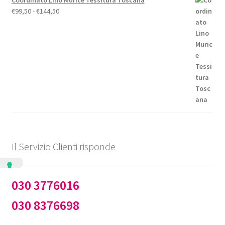
Coordinato Lino Murice Tessitura Toscana
Fascia
€
99,50
-
€
144,50
di
prezzo:
da
€99,50
a
€144,50
Il Servizio Clienti risponde
030 3776016
030 8376698