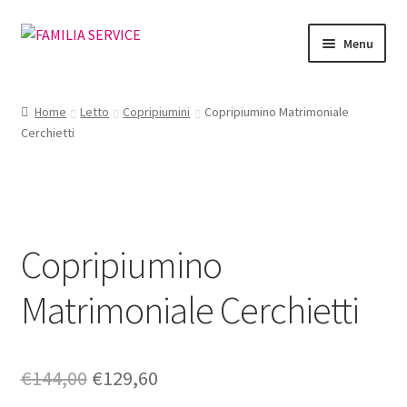
Vai
Vai
Menu
alla
al
navigazione
contenuto
Home
Home
Letto
Copripiumini
Copripiumino Matrimoniale
Cerchietti
Vetrina Articoli
Cataloghi
Richiesta Cataloghi
Copripiumino
Dove
Matrimoniale Cerchietti
Condizioni
Il
Il
€
144,00
€
129,60
Accedi