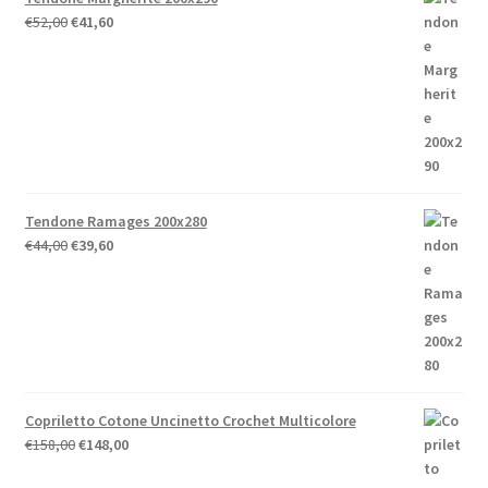
Il
Il
€
52,00
€
41,60
prezzo
prezzo
originale
attuale
era:
è:
€52,00.
€41,60.
Tendone Ramages 200x280
Il
Il
€
44,00
€
39,60
prezzo
prezzo
originale
attuale
era:
è:
€44,00.
€39,60.
Copriletto Cotone Uncinetto Crochet Multicolore
Il
Il
€
158,00
€
148,00
prezzo
prezzo