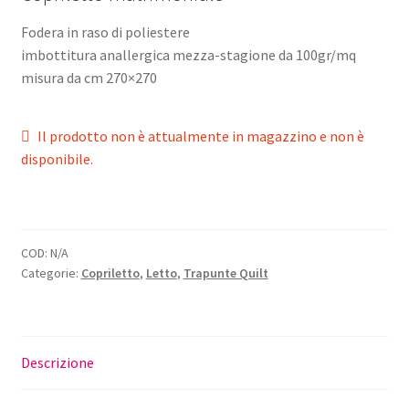
Fodera in raso di poliestere
imbottitura anallergica mezza-stagione da 100gr/mq
misura da cm 270×270
Il prodotto non è attualmente in magazzino e non è
disponibile.
COD:
N/A
Categorie:
Copriletto
,
Letto
,
Trapunte Quilt
Descrizione