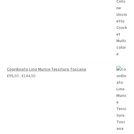
originale
attuale
era:
è:
€158,00.
€148,00.
Coordinato Lino Murice Tessitura Toscana
Fascia
€
99,50
-
€
144,50
di
prezzo:
da
€99,50
a
€144,50