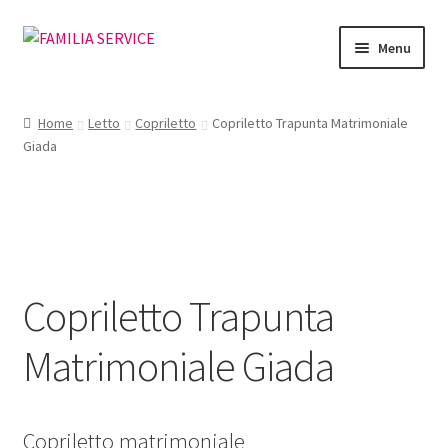
Vai
Vai
Menu
alla
al
navigazione
contenuto
Home
Home
Letto
Copriletto
Copriletto Trapunta Matrimoniale
Giada
Vetrina Articoli
Cataloghi
Richiesta Cataloghi
Copriletto Trapunta
Dove
Matrimoniale Giada
Condizioni
Accedi
Copriletto matrimoniale