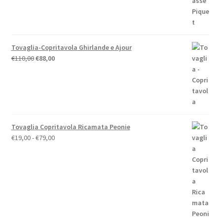
Tovaglia-Copritavola Ghirlande e Ajour
Il
Il
€
110,00
€
88,00
prezzo
prezzo
originale
attuale
era:
è:
€110,00.
€88,00.
Tovaglia Copritavola Ricamata Peonie
Fascia
€
19,00
-
€
79,00
di
prezzo:
da
€19,00
a
€79,00