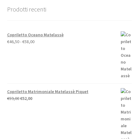
scelte
nella
Prodotti recenti
pagina
del
prodotto
Copriletto Oceano Matelassè
Fascia
€
46,50
-
€
58,00
di
prezzo:
da
€46,50
a
€58,00
Copriletto Matrimoniale Matelassè Piquet
Il
Il
€
59,00
€
52,00
prezzo
prezzo
originale
attuale
era:
è:
€59,00.
€52,00.