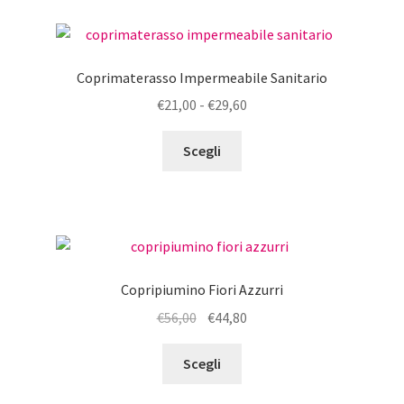
Coprimaterasso Impermeabile Sanitario
Fascia
€
21,00
-
€
29,60
di
Questo
prezzo:
Scegli
prodotto
da
ha
€21,00
più
a
varianti.
€29,60
Le
opzioni
Copripiumino Fiori Azzurri
possono
Il
Il
€
56,00
€
44,80
essere
prezzo
prezzo
scelte
Questo
originale
attuale
Scegli
nella
prodotto
era:
è:
pagina
ha