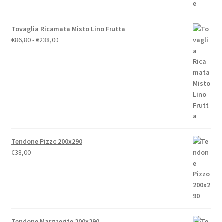
Tovaglia Ricamata Misto Lino Frutta
Fascia
€
86,80
-
€
238,00
di
prezzo:
da
€86,80
a
€238,00
Tendone Pizzo 200x290
€
38,00
Tendone Margherite 200x290