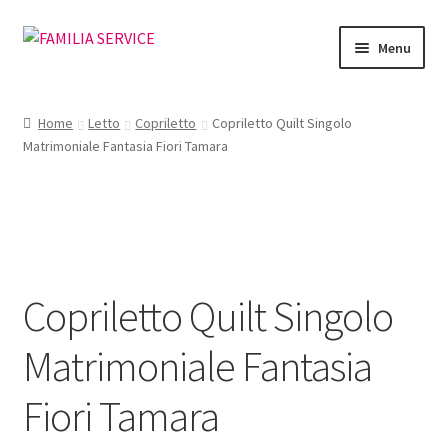
Vai
Vai
Menu
alla
al
navigazione
contenuto
Home
Home
Letto
Copriletto
Copriletto Quilt Singolo
Matrimoniale Fantasia Fiori Tamara
Vetrina Articoli
Cataloghi
Richiesta Cataloghi
Copriletto Quilt Singolo
Dove
Matrimoniale Fantasia
Condizioni
Fiori Tamara
Accedi