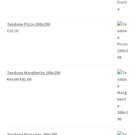
€238,00
Tendone Pizzo 200x290
€
38,00
Tendone Margherite 200x290
Il
Il
€
52,00
€
41,60
prezzo
prezzo
originale
attuale
era:
è:
€52,00.
€41,60.
Tendone Ramages 200x280