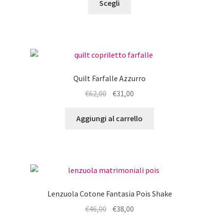
originale
attuale
Scegli
prodotto
era:
è:
ha
€132,00.
€105,00.
più
varianti.
Le
opzioni
Quilt Farfalle Azzurro
possono
Il
Il
€
62,00
€
31,00
essere
prezzo
prezzo
scelte
originale
attuale
Aggiungi al carrello
nella
era:
è:
pagina
€62,00.
€31,00.
del
prodotto
Lenzuola Cotone Fantasia Pois Shake
Il
Il
€
46,00
€
38,00