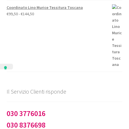
Coordinato Lino Murice Tessitura Toscana
Fascia
€
99,50
-
€
144,50
di
prezzo:
da
€99,50
a
€144,50
Il Servizio Clienti risponde
030 3776016
030 8376698