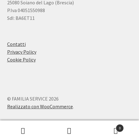
25080 Soiano del Lago (Brescia)
P.Iva 04051550988
SdI: BA6ET11
Contatti
Privacy Policy
Cookie Policy
© FAMILIA SERVICE 2026
Realizzato con WooCommerce
.
0
Cerca:
Cerca