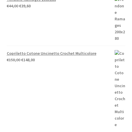
Il
Il
€
44,00
€
39,60
prezzo
prezzo
originale
attuale
era:
è:
€44,00.
€39,60.
Copriletto Cotone Uncinetto Crochet Multicolore
Il
Il
€
158,00
€
148,00
prezzo
prezzo
originale
attuale
era:
è:
€158,00.
€148,00.