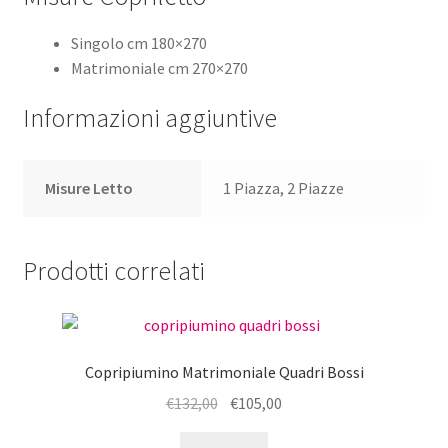
Singolo cm 180×270
Matrimoniale cm 270×270
Informazioni aggiuntive
Misure Letto
1 Piazza, 2 Piazze
Prodotti correlati
Copripiumino Matrimoniale Quadri Bossi
Il
Il
€
132,00
€
105,00
prezzo
prezzo
Questo