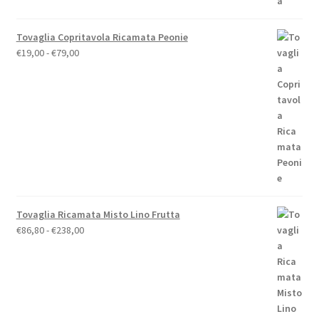
Tovaglia Copritavola Ricamata Peonie
Fascia
€
19,00
-
€
79,00
di
prezzo:
da
€19,00
a
€79,00
Tovaglia Ricamata Misto Lino Frutta
Fascia
€
86,80
-
€
238,00
di
prezzo:
da
€86,80
a