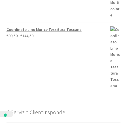
Coordinato Lino Murice Tessitura Toscana
Fascia
€
99,50
-
€
144,50
di
prezzo:
da
€99,50
a
€144,50
Il Servizio Clienti risponde