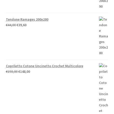
Tendone Ramages 200x280
Il
Il
€
44,00
€
39,60
prezzo
prezzo
originale
attuale
era:
è:
€44,00.
€39,60.
Copriletto Cotone Uncinetto Crochet Multicolore
Il
Il
€
158,00
€
148,00
prezzo
prezzo
originale
attuale
era:
è:
€158,00.
€148,00.