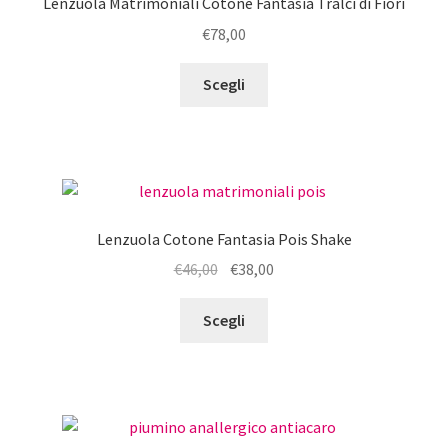
Lenzuola Matrimoniali Cotone Fantasia Tralci di Fiori
€
78,00
Questo
Scegli
prodotto
ha
più
varianti.
Le
opzioni
Lenzuola Cotone Fantasia Pois Shake
possono
Il
Il
€
46,00
€
38,00
essere
prezzo
prezzo
scelte
Questo
originale
attuale
Scegli
nella
prodotto
era:
è:
pagina
ha
€46,00.
€38,00.
del
più
prodotto
varianti.
Le