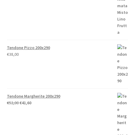
da
€86,80
a
€238,00
Tendone Pizzo 200x290
€
38,00
Tendone Margherite 200x290
Il
Il
€
52,00
€
41,60
prezzo
prezzo
originale
attuale
era:
è:
€52,00.
€41,60.