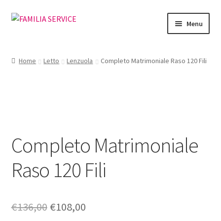
Vai
Vai
Menu
alla
al
navigazione
contenuto
Home
Home
Letto
Lenzuola
Completo Matrimoniale Raso 120 Fili
Vetrina Articoli
Cataloghi
Richiesta Cataloghi
Completo Matrimoniale
Dove
Raso 120 Fili
Condizioni
Accedi
Il
Il
€
136,00
€
108,00