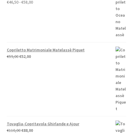
Fascia
€
46,50
-
€
58,00
di
prezzo:
da
€46,50
a
€58,00
Copriletto Matrimoniale Matelassè Piquet
Il
Il
€
59,00
€
52,00
prezzo
prezzo
originale
attuale
era:
è:
€59,00.
€52,00.
Tovaglia-Copritavola Ghirlande e Ajour
Il
Il
€
110,00
€
88,00