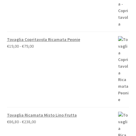
prezzo
prezzo
originale
attuale
era:
è:
€110,00.
€88,00.
Tovaglia Copritavola Ricamata Peonie
Fascia
€
19,00
-
€
79,00
di
prezzo:
da
€19,00
a
€79,00
Tovaglia Ricamata Misto Lino Frutta
Fascia
€
86,80
-
€
238,00
di
prezzo: