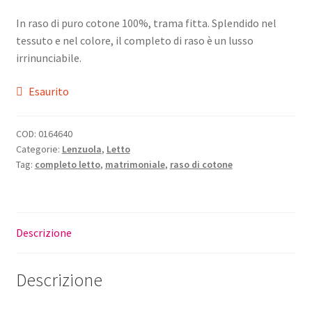
prezzo
prezzo
In raso di puro cotone 100%, trama fitta. Splendido nel
originale
attuale
tessuto e nel colore, il completo di raso è un lusso
era:
è:
irrinunciabile.
€136,00.
€108,00.
Esaurito
COD:
0164640
Categorie:
Lenzuola
,
Letto
Tag:
completo letto
,
matrimoniale
,
raso di cotone
Descrizione
Descrizione