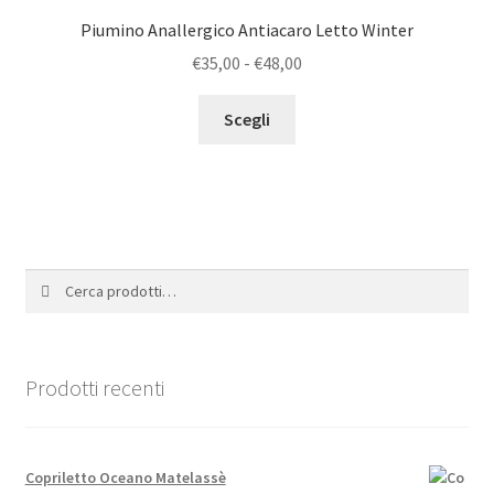
opzioni
Piumino Anallergico Antiacaro Letto Winter
possono
Fascia
€
35,00
-
€
48,00
essere
di
scelte
Questo
prezzo:
Scegli
nella
prodotto
da
pagina
ha
€35,00
del
più
a
prodotto
varianti.
€48,00
Le
opzioni
Cerca:
Cerca
possono
essere
scelte
nella
Prodotti recenti
pagina
del
prodotto
Copriletto Oceano Matelassè