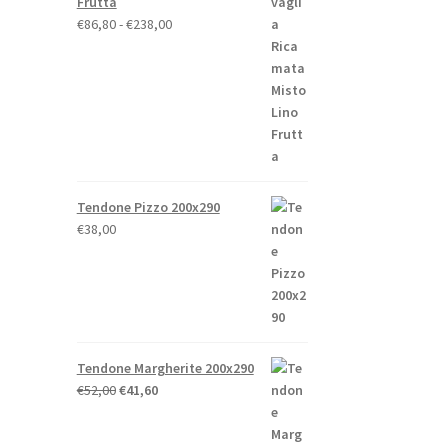
Frutta
Fascia
€
86,80
-
€
238,00
di
prezzo:
o
da
€86,80
a
€238,00
Tendone Pizzo 200x290
to
€
38,00
Tendone Margherite 200x290
Il
Il
€
52,00
€
41,60
prezzo
prezzo
originale
attuale