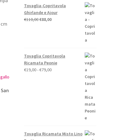
ampa
Tovaglia-Copritavola
Ghirlande e Ajour
Il
Il
€
110,00
€
88,00
a cm
prezzo
prezzo
originale
attuale
era:
è:
€110,00.
€88,00.
Tovaglia Copritavola
Ricamata Peonie
Fascia
€
19,00
-
€
79,00
di
prezzo:
da
 San
€19,00
a
€79,00
to
Tovaglia Ricamata Misto Lino