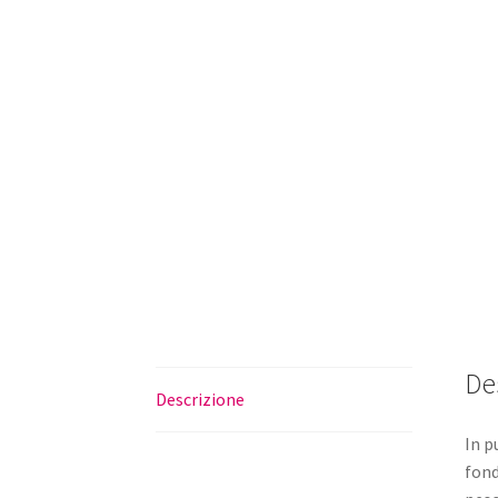
De
Descrizione
In p
fond