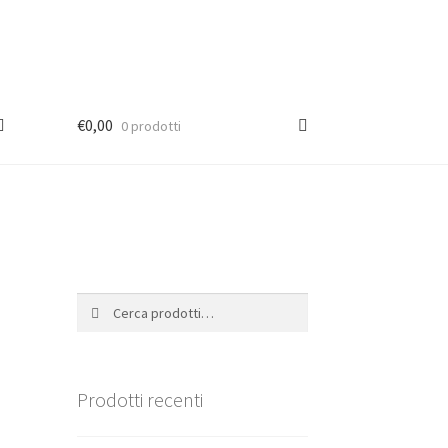
€
0,00
0 prodotti
Cerca:
Cerca
Prodotti recenti