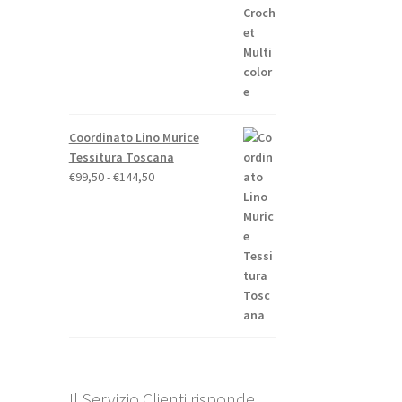
Coordinato Lino Murice
Tessitura Toscana
Fascia
€
99,50
-
€
144,50
di
prezzo:
da
€99,50
a
€144,50
Il Servizio Clienti risponde