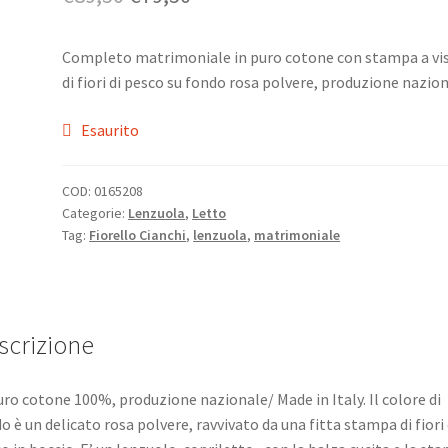
prezzo
prezzo
Completo matrimoniale in puro cotone con stampa a vi
originale
attuale
di fiori di pesco su fondo rosa polvere, produzione nazion
era:
è:
Esaurito
€89,50.
€79,50.
COD:
0165208
Categorie:
Lenzuola
,
Letto
Tag:
Fiorello Cianchi
,
lenzuola
,
matrimoniale
scrizione
uro cotone 100%, produzione nazionale/ Made in Italy. Il colore di
o è un delicato rosa polvere, ravvivato da una fitta stampa di fiori 