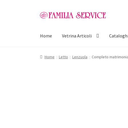
Vai
Vai
alla
al
navigazione
contenuto
Home
Vetrina Articoli
Catalogh
Home
Letto
Lenzuola
Completo matrimonial