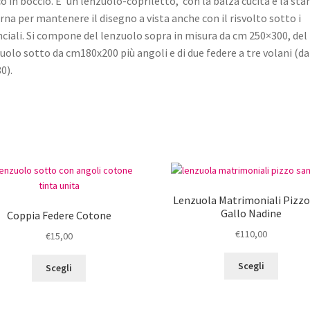
o in boccio. E’ un lenzuolo-copriletto, con la balza cucita e la st
rna per mantenere il disegno a vista anche con il risvolto sotto i
ciali. Si compone del lenzuolo sopra in misura da cm 250×300, del
uolo sotto da cm180x200 più angoli e di due federe a tre volani (d
0).
Lenzuola Matrimoniali Pizzo
Gallo Nadine
Coppia Federe Cotone
€
110,00
€
15,00
Questo
Questo
Scegli
Scegli
prodot
prodotto
ha
ha
più
più