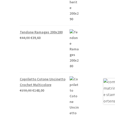
era:
è:
€52,00.
€41,60.
Tendone Ramages 200x280
Il
Il
€
44,00
€
39,60
prezzo
prezzo
originale
attuale
era:
è:
€44,00.
€39,60.
Copriletto Cotone Uncinetto
Crochet Multicolore
Il
Il
€
158,00
€
148,00
prezzo
prezzo
originale
attuale
era:
è:
€158,00.
€148,00.