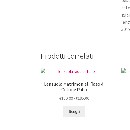
pesc
este
guan
lenz
50×8
Prodotti correlati
Lenzuola Matrimoniali Raso di
Cotone Palio
Fascia
€
150,00
-
€
185,00
di
Questo
prezzo:
Scegli
prodotto
da
ha
€150,00
più
a