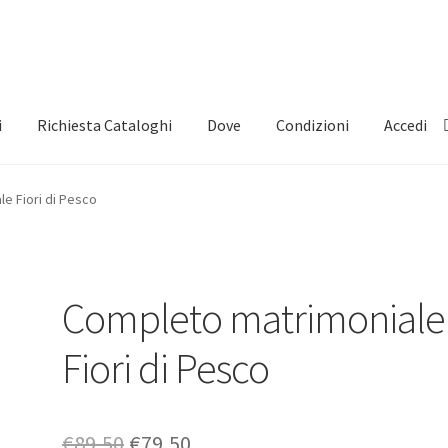
i
Richiesta Cataloghi
Dove
Condizioni
Accedi
e Fiori di Pesco
Completo matrimoniale
Fiori di Pesco
Il
Il
€
89,50
€
79,50